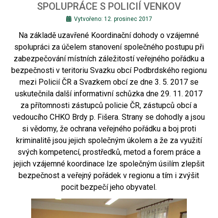
SPOLUPRÁCE S POLICIÍ VENKOV
Vytvořeno: 12. prosinec 2017
Na základě uzavřené Koordinační dohody o vzájemné
spolupráci za účelem stanovení společného postupu při
zabezpečování místních záležitostí veřejného pořádku a
bezpečnosti v teritoriu Svazku obcí Podbrdského regionu
mezi Policií ČR a Svazkem obcí ze dne 3. 5. 2017 se
uskutečnila další informativní schůzka dne 29. 11. 2017
za přítomnosti zástupců policie ČR, zástupců obcí a
vedoucího CHKO Brdy p. Fišera. Strany se dohodly a jsou
si vědomy, že ochrana veřejného pořádku a boj proti
kriminalitě jsou jejich společným úkolem a že za využití
svých kompetencí, prostředků, metod a forem práce a
jejich vzájemné koordinace lze společným úsilím zlepšit
bezpečnost a veřejný pořádek v regionu a tím i zvýšit
pocit bezpečí jeho obyvatel.