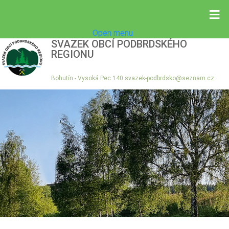
≡
Open menu
SVAZEK OBCÍ PODBRDSKÉHO
REGIONU
Bohutín - Vysoká Pec 140 svazek-podbrdsko@seznam.cz