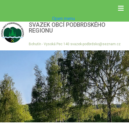
≡
Open menu
SVAZEK OBCÍ PODBRDSKÉHO
REGIONU
Bohutín - Vysoká Pec 140 svazek-podbrdsko@seznam.cz