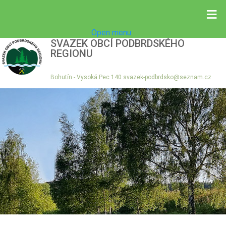
≡
Open menu
SVAZEK OBCÍ PODBRDSKÉHO
REGIONU
Bohutín - Vysoká Pec 140 svazek-podbrdsko@seznam.cz